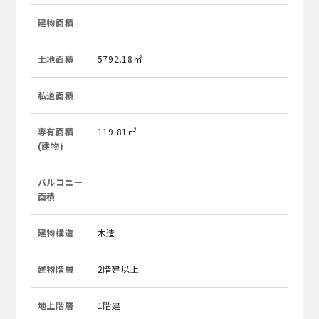
建物面積
土地面積
5792.18㎡
私道面積
専有面積
119.81㎡
(建物)
バルコニー
面積
建物構造
木造
建物階層
2階建以上
地上階層
1階建