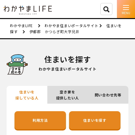
イベント情報
わかやまLIFE
わかやま住まいポータルサイト
住まいを
探す
伊都郡 かつらぎ町大字兄井
移住支援
人に会う
住まいを探す
しごと
わかやま住まいポータルサイト
住まい
住まいを
空き家を
問い合わせ先等
市町村を探す
探している人
提供したい人
移住者インタビュー
利用方法
住まいを探す
動画