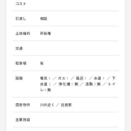
コスト
引渡し
相談
土地権利
所有権
交通
駐車場
有
設備
電気： ／ ガス： ／ 風呂： ／ 水道： ／ 下
水道： ／ 浄化槽：無 ／ 汲取：無 ／ トイ
レ：無
田舎物件
川の近く ／ 古民家
主要施設