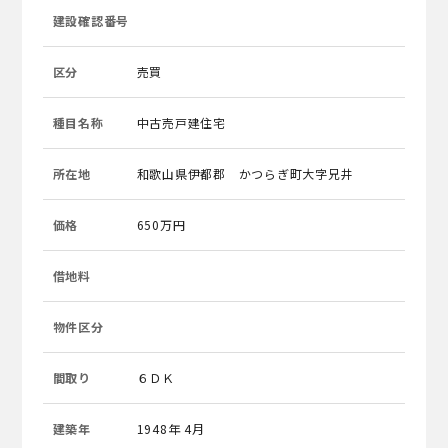
建設確認番号
区分
売買
種目名称
中古売戸建住宅
所在地
和歌山県伊都郡 かつらぎ町大字兄井
価格
650万円
借地料
物件区分
間取り
６ＤＫ
建築年
1948年 4月