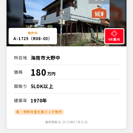
A-1725（R08-03）
VR案内
海南市大野中
所在地
180
価格
5LDK以上
間取り
1970年
建築年
県・市町村空き家バンク物件
最終更新日:2026年07月31日