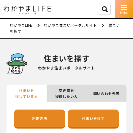
イベント情報
わかやまLIFE
わかやま住まいポータルサイト
住まい
を探す
移住支援
人に会う
住まいを探す
しごと
わかやま住まいポータルサイト
住まい
住まいを
空き家を
問い合わせ先等
市町村を探す
探している人
提供したい人
移住者インタビュー
利用方法
住まいを探す
動画