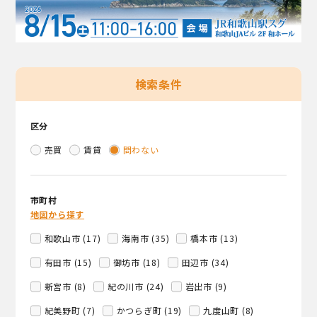
検索条件
区分
売買
賃貸
問わない
市町村
地図から探す
和歌山市 (17)
海南市 (35)
橋本市 (13)
有田市 (15)
御坊市 (18)
田辺市 (34)
新宮市 (8)
紀の川市 (24)
岩出市 (9)
紀美野町 (7)
かつらぎ町 (19)
九度山町 (8)