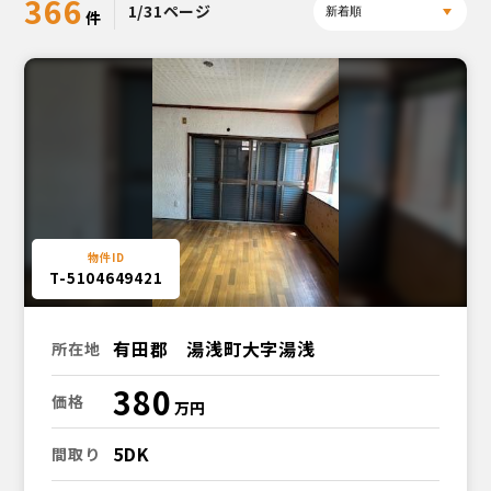
366
1/31ページ
T-5104649421
有田郡 湯浅町大字湯浅
所在地
380
価格
5DK
間取り