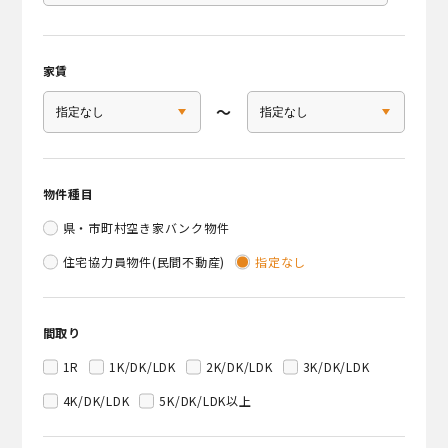
家賃
〜
物件種目
県・市町村空き家バンク物件
住宅協力員物件(民間不動産)
指定なし
間取り
1R
1K/DK/LDK
2K/DK/LDK
3K/DK/LDK
4K/DK/LDK
5K/DK/LDK以上