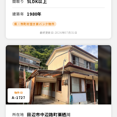
5LDK以上
間取り
1980年
建築年
県・市町村空き家バンク物件
最終更新日:2026年07月31日
A-1727
田辺市中辺路町栗栖川
所在地