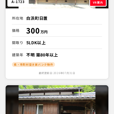
A-1723
VR案内
白浜町日置
所在地
300
価格
5LDK以上
間取り
不明 築80年以上
建築年
県・市町村空き家バンク物件
最終更新日:2026年07月31日