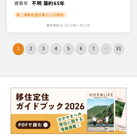
不明 築約65年
建築年
県・市町村空き家バンク物件
最終更新日:2026年07月23日
1
2
3
4
5
6
7
…
31