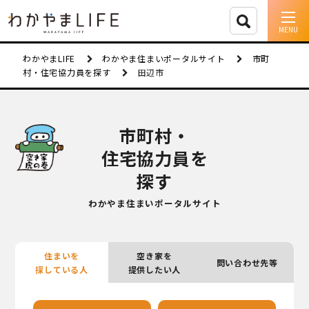
イベント情報
わかやまLIFE
わかやま住まいポータルサイト
市町
村・住宅協力員を探す
田辺市
移住支援
人に会う
市町村・
住宅協力員を
しごと
探す
住まい
わかやま住まいポータルサイト
市町村を探す
移住者インタビュー
住まいを
空き家を
問い合わせ先等
探している人
提供したい人
動画