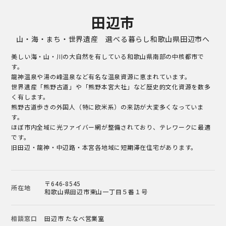
田辺市
山・海・まち・世界遺産 選べる暮らし和歌山県田辺市へ
美しい海・山・川の大自然を有している和歌山県南部の中核都市で
す。
龍神温泉や湯の峰温泉など有名な温泉資源に恵まれています。
世界遺産「熊野古道」や「熊野本宮大社」など歴史的文化資源を数多
く有します。
熊野古道歩きの外国人（特に欧米系）の来訪が大変多くなっていま
す。
ほぼ市内全域に光ファイバー網が整備されており、テレワークに最適
です。
旧田辺・龍神・中辺路・本宮各地域に短期滞在住宅があります。
〒646-8545
所在地
和歌山県田辺市東山一丁目５番１号
相談窓口
田辺市 たなべ営業室