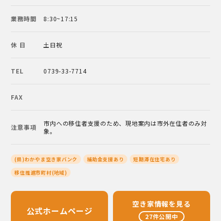
業務時間
8:30~17:15
休 日
土日祝
TEL
0739-33-7714
FAX
市内への移住者支援のため、現地案内は市外在住者のみ対
注意事項
象。
(県)わかやま空き家バンク
補助金支援あり
短期滞在住宅あり
移住推進市町村(地域)
空き家情報を見る
公式ホームページ
27件公開中